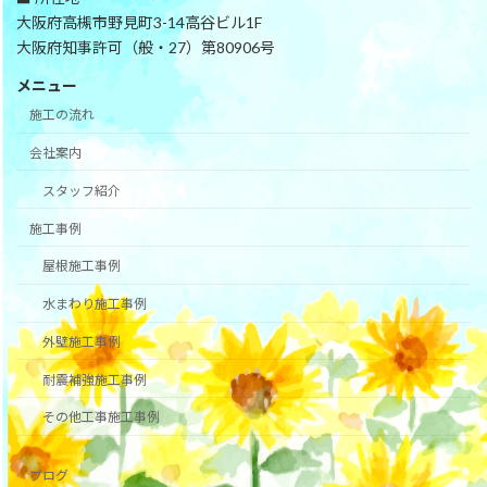
大阪府高槻市野見町3-14高谷ビル1F
大阪府知事許可（般・27）第80906号
メニュー
施工の流れ
会社案内
スタッフ紹介
施工事例
屋根施工事例
水まわり施工事例
外壁施工事例
耐震補強施工事例
その他工事施工事例
ブログ