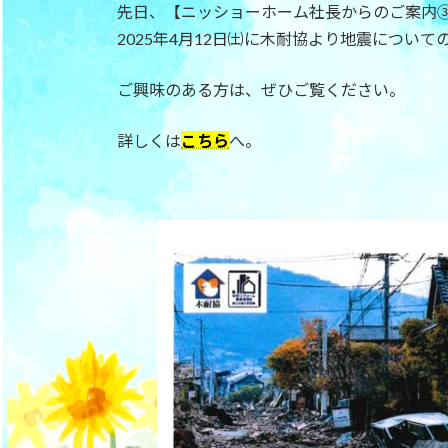
日
先日、【ニッショーホーム社長からのご案内
時
2025年4月12日㈯に木耐協より地震につい
:
ご興味のある方は、ぜひご覧ください。
詳しくは
こちら
へ。