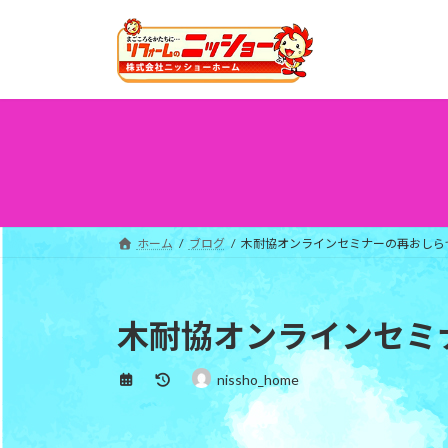
コ
ナ
ン
ビ
テ
ゲ
ン
ー
ツ
シ
へ
ョ
ス
ン
キ
に
ッ
移
プ
動
ホーム
ブログ
木耐協オンラインセミナーの再おしら
木耐協オンラインセミ
最
nissho_home
終
更
新