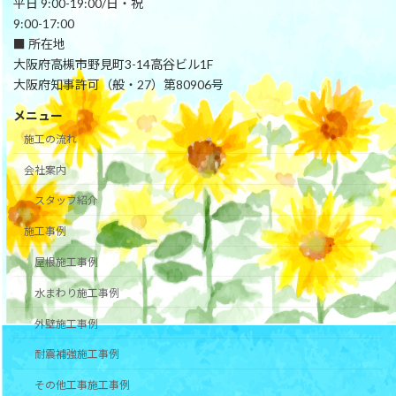
平日 9:00-19:00/日・祝
9:00-17:00
■ 所在地
大阪府高槻市野見町3-14高谷ビル1F
大阪府知事許可（般・27）第80906号
メニュー
施工の流れ
会社案内
スタッフ紹介
施工事例
屋根施工事例
水まわり施工事例
外壁施工事例
耐震補強施工事例
その他工事施工事例