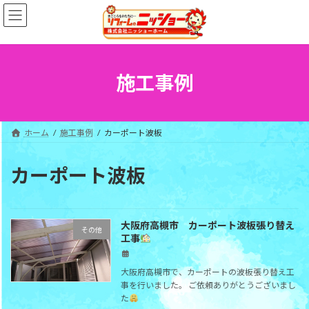
コ
ナ
ン
ビ
テ
ゲ
ン
ー
ツ
シ
へ
ョ
施工事例
ス
ン
キ
に
ッ
移
プ
動
ホーム
施工事例
カーポート波板
カーポート波板
大阪府高槻市 カーポート波板張り替え
その他
工事
大阪府高槻市で、カーポートの波板張り替え工
事を行いました。 ご依頼ありがとうございまし
た