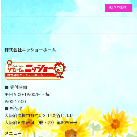
続きを読む
株式会社ニッショーホーム
■ 受付時間
平日 9:00-19:00/日・祝
9:00-17:00
■ 所在地
大阪府高槻市野見町3-14高谷ビル1F
大阪府知事許可（般・27）第80906号
メニュー