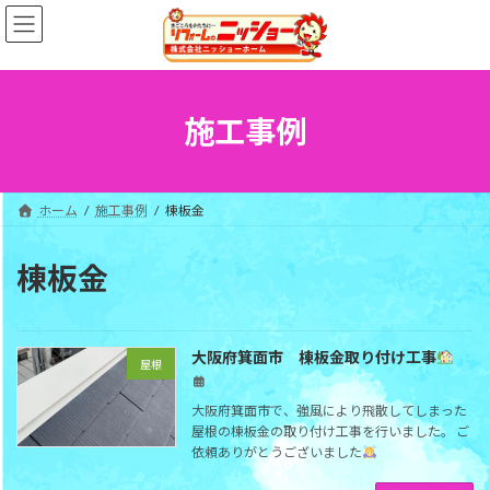
コ
ナ
ン
ビ
テ
ゲ
ン
ー
ツ
シ
へ
ョ
施工事例
ス
ン
キ
に
ッ
移
プ
動
ホーム
施工事例
棟板金
棟板金
大阪府箕面市 棟板金取り付け工事
屋根
大阪府箕面市で、強風により飛散してしまった
屋根の棟板金の取り付け工事を行いました。 ご
依頼ありがとうございました