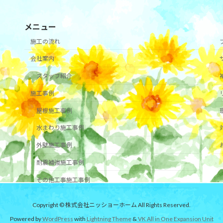
メニュー
施工の流れ
会社案内
スタッフ紹介
施工事例
屋根施工事例
水まわり施工事例
外壁施工事例
耐震補強施工事例
その他工事施工事例
Copyright © 株式会社ニッショーホーム All Rights Reserved.
Powered by
WordPress
with
Lightning Theme
&
VK All in One Expansion Unit