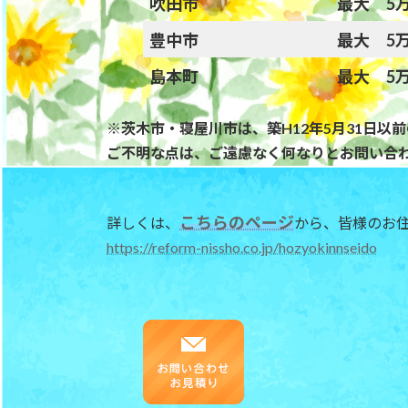
吹田市
最大 5
豊中市
最大 5
島本町
最大 5
※茨木市・寝屋川市は、築H12年5月31日以前
ご不明な点は、ご遠慮なく何なりとお問い合
こちらのページ
詳しくは、
から、皆様のお
https://reform-nissho.co.jp/hozyokinnseido