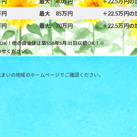
万円
最大 40万円
＋22.5万円
万円
最大 85万円
＋22.5万円
万円
最大 70万円
＋22.5万円
OK！他の自治体は築S56年5月31日以前OK！※
わせください。
住まいの地域のホームページでご確認ください。