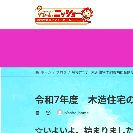
コ
ナ
ン
ビ
テ
ゲ
ン
ー
ツ
シ
へ
ョ
ス
ン
キ
に
ッ
移
プ
動
ホーム
ブログ
令和7年度 木造住宅の耐震補助金制
令和7年度 木造住宅
最
nissho_home
終
更
☆いよいよ、始まりまし
新