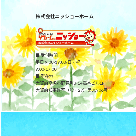
株式会社ニッショーホーム
■ 受付時間
平日 9:00-19:00/日・祝
9:00-17:00
■ 所在地
大阪府高槻市野見町3-14高谷ビル1F
大阪府知事許可（般・27）第80906号