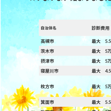
日
時
:
診断費用
自治体名
高槻市
最大 5.
茨木市
最大 5
摂津市
最大 5
寝屋川市
最大 4.
枚方市
最大 5
箕面市
最大 5.